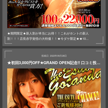
★期間限定★新人割が本当にお得！！これがホントの新人
割！！！店長赤字覚悟の大特価！！★今ダケ限定★★10...
2022年09月28日
★初回3,000円OFF★GRAND OPEN記念!! 口コミ投稿・アンケート回答で更に！次回3,000円OFF